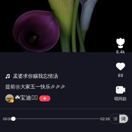
8.4k
89
孟婆求你赐我忘情汤
提前㊗️大家五一快乐🎉🎉🎉
☘️宝迪🏊‍♀️
唱同款
00:00
02:26