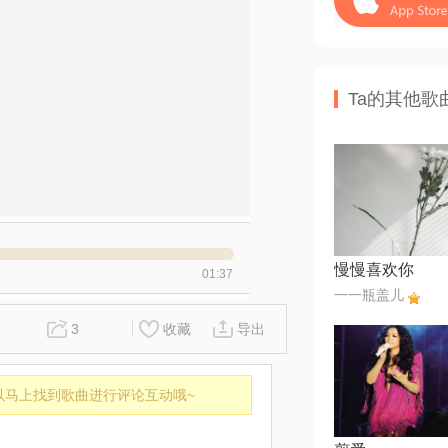
Ta的其他歌
慢慢喜欢你
01:37
一一瓶盖儿
3
收藏
导出
以马上找到歌曲进行评论互动哦~