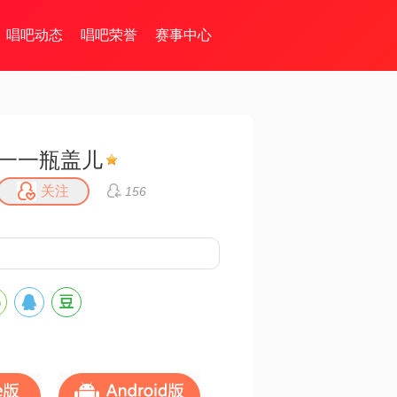
唱吧动态
唱吧荣誉
赛事中心
一一瓶盖儿
关注
156