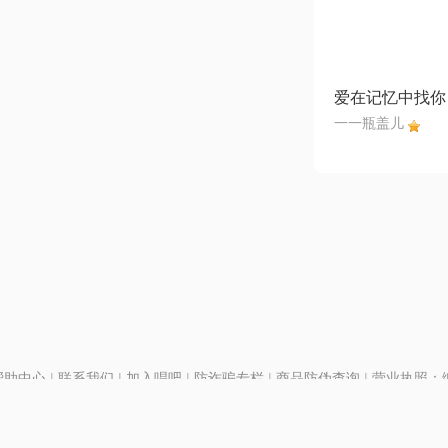
爱在记忆中找你
一一瓶盖儿
帮助中心
|
联系我们
|
加入唱吧
|
防诈骗专栏
|
商品防伪查询
|
营业执照：编号
P证110298
|
京ICP备11013291号-1
| 举报电话(24小时)：022-25782593
号
|
京公网安备11010502025063号
|
|