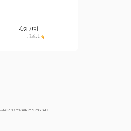
心如刀割
一一瓶盖儿
91110108571272704J
 | 举报邮箱：fankui@changba.com
| 向12318举报
|
金盾网络纠纷调解中心