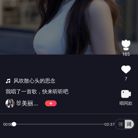
165
7
风吹散心头的思念
我唱了一首歌，快来听听吧
🐰美丽芹芹🐰
唱同款
00:00
03:37