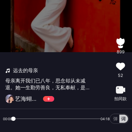
899
远去的母亲
52
母亲离开我们已八年，思念却从未减
退。她一生勤劳善良，无私奉献，是家
中的支柱和温暖的港湾。母亲用她的爱
艺海蝴蝶🦋
拍同款
和坚韧，教会我如何面对生活的风雨。
每当遇到困难，我总会想起她温柔的目
光和鼓励的话语，那是我前行的力量。
00:00
04:18
虽然她已远去，但她的精神永存心间，
指引我走好人生的路。愿母亲天堂安