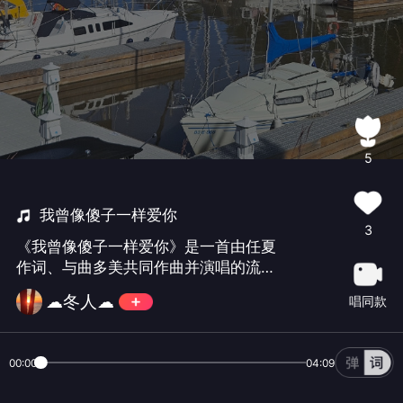
5
我曾像傻子一样爱你
3
《我曾像傻子一样爱你》是一首由任夏
作词、与曲多美共同作曲并演唱的流行
伤感歌曲‌，于2025年12月26日由万象星
☁冬人☁
唱同款
云发行，收录于同名专辑中，歌曲时长
为3分50秒。该曲以真挚的情感表达和
极具共鸣的歌词，深刻描绘了在爱情中
00:00
04:09
全情投入后难以释怀的心理挣扎。