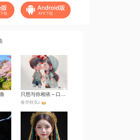
曲
曲
只想与你相依～口琴曲
春华秋实c