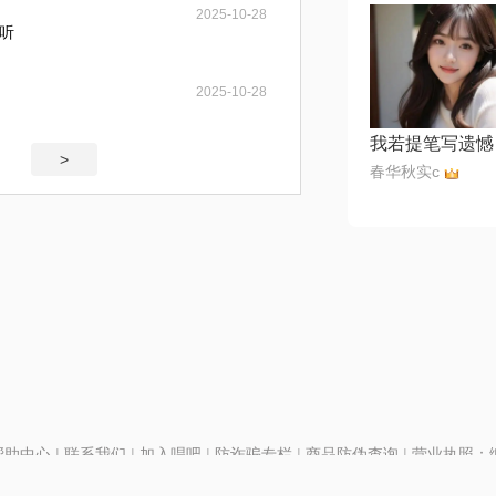
2025-10-28
听
2025-10-28
>
春华秋实c
帮助中心
|
联系我们
|
加入唱吧
|
防诈骗专栏
|
商品防伪查询
|
营业执照：编号
P证110298
|
京ICP备11013291号-1
| 举报电话(24小时)：022-25782593
号
|
京公网安备11010502025063号
|
|