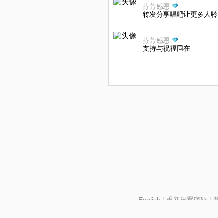
芬芳感恩
转发分享唱吧让更多人聆
芬芳感恩
支持与祝福同在
English
|
重新设置密码
|
北京酷智科技有限公司 ©2024 changba.com |
京IC
京网文【2024】2602-128