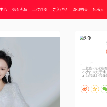
中心
钻石充值
上传伴奏
导入作品
原创购买
音乐人
王较瘦=无法断
小少妇太过于迷
心勾我魂让我无