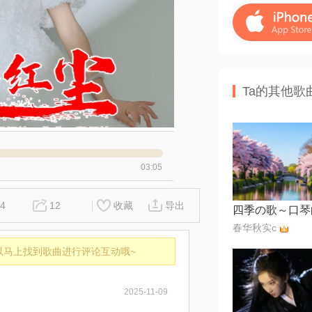
Ta的其他歌
03:05
4
12
收藏
导出
四季の歌～口琴
春华秋实c
以马上找到歌曲进行评论互动哦~
2025-11-09