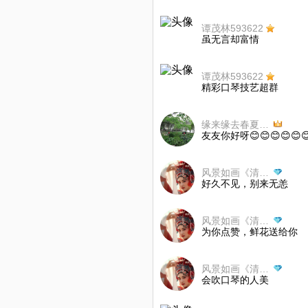
谭茂林593622
虽无言却富情
谭茂林593622
精彩口琴技艺超群
缘来缘去春夏秋冬中
友友你好呀😊😊😊😊😊😊
风景如画《清茶》
好久不见，别来无恙
风景如画《清茶》
为你点赞，鲜花送给你
风景如画《清茶》
会吹口琴的人美