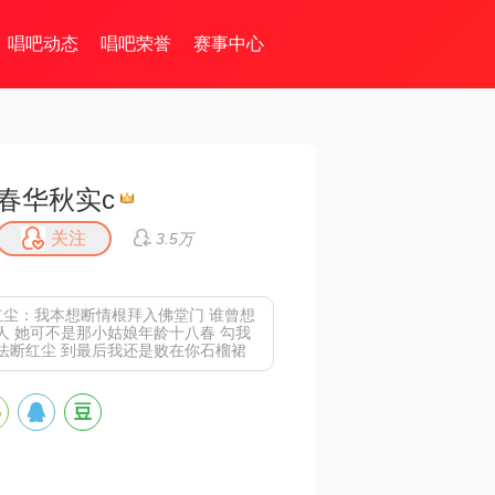
唱吧动态
唱吧荣誉
赛事中心
春华秋实c
关注
3.5万
红尘：我本想断情根拜入佛堂门 谁曾想
人 她可不是那小姑娘年龄十八春 勾我
法断红尘 到最后我还是败在你石榴裙