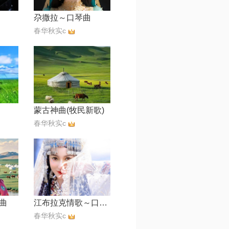
尕撒拉～口琴曲
春华秋实c
蒙古神曲(牧民新歌)
春华秋实c
曲
江布拉克情歌～口琴曲
春华秋实c