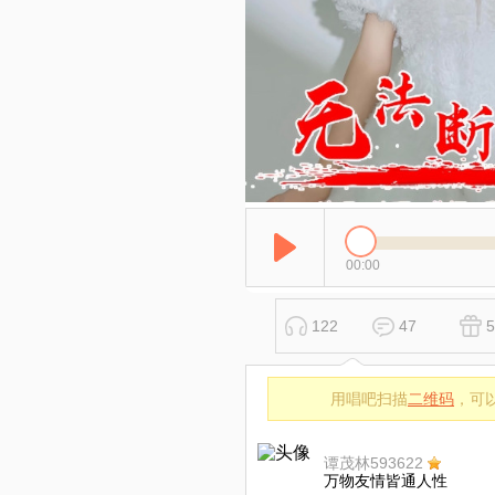
00:00
122
47
5
用唱吧扫描
二维码
，可
谭茂林593622
万物友情皆通人性