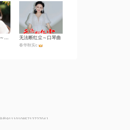
我若提笔写遗憾～口琴曲
无法断红尘～口琴曲
春华秋实c
91110108571272704J
 | 举报邮箱：fankui@changba.com
| 向12318举报
|
金盾网络纠纷调解中心