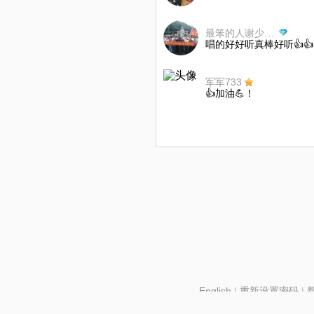
最笨的人谢少荣宝树堂
唱的好好听真棒好听👍👍👍👍
军军733
👍加油💪！
English
|
重新设置密码
|
北京酷智科技有限公司 ©2024 changba.com |
京IC