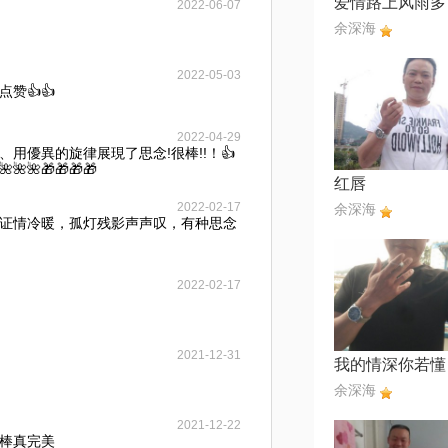
2022-06-07
余深海
2022-05-03
赞👍👍
2022-04-29
用優異的旋律展現了思念!很棒!!！👍
🌺🌺🌺🎁🎁🎁🎁
红唇
2022-02-17
余深海
证情冷暖，孤灯残影声声叹，有种思念
2022-02-17
2021-12-31
我的情深你若懂
余深海
2021-12-22
棒真完美