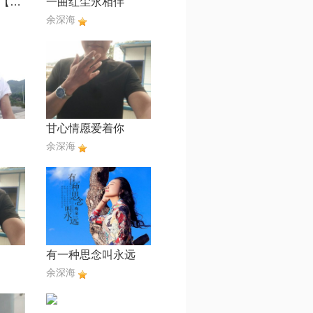
爱情路上风雨多【DJ版】
一曲红尘永相伴
余深海
甘心情愿爱着你
余深海
有一种思念叫永远
余深海