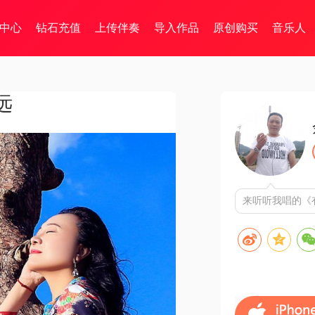
中心
钻石充值
上传伴奏
导入作品
原创购买
音乐人
远
来听听我唱的《