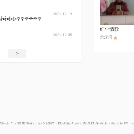
2021-12-19
👍👍🌹🌹🌹🌹🌹🌹
红尘情歌
2021-12-05
余深海
>
帮助中心
|
联系我们
|
加入唱吧
|
防诈骗专栏
|
商品防伪查询
|
营业执照：编号
P证110298
|
京ICP备11013291号-1
| 举报电话(24小时)：022-25782593