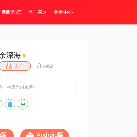
唱吧动态
唱吧荣誉
赛事中心
余深海
关注
4992
有一种思念叫永远》