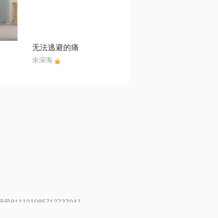
无法逃避的痛
余深海
91110108571272704J
 | 举报邮箱：fankui@changba.com
| 向12318举报