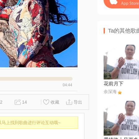
Ta的其他歌
花前月下
04:44
余深海
2
14
收藏
导出
以马上找到歌曲进行评论互动哦~