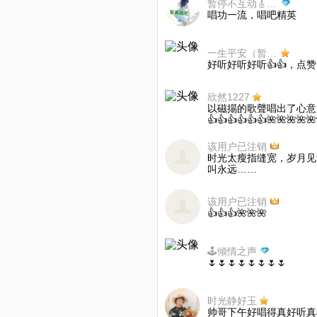
暂停不互动🎸🎸快乐玖歌🎸🎸
唱功一流，唱吧精英
一生平安（暂离唱吧）
好听好听好听👍👍，点赞点
欣然1227
以磁掦的歌聲唱出了心意、
👍👍👍👍👍👍🌺🌺🌺🌺🌺
该用户已注销
时光太瘦指缝宽，岁月见
叫永远……
该用户已注销
👍👍👍🌺🌺🌺
🕹️倾情之声
🌷🌷🌷🌷🌷🌷🌷🌷
时光静好玉
帅哥下午好唱得真好听真