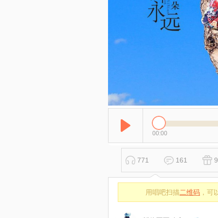
00:00
771
161
9
用唱吧扫描
二维码
，可