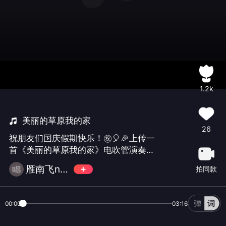
1.2k
美丽的草原我的家
26
祝朋友们国庆假期快乐！㊗️🎈🎉上传一
首《美丽的草原我的家》电吹管演奏：
雁南飞
雁南飞nf（休息）
拍同款
00:00
03:16