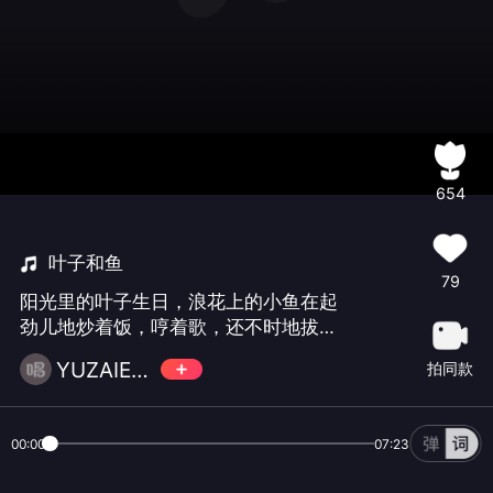
654
叶子和鱼
79
阳光里的叶子生日，浪花上的小鱼在起
劲儿地炒着饭，哼着歌，还不时地拔弄
几下琴弦，老开心的样子。愿美丽的叶
YUZAIER🎼
拍同款
子女神永远健康美丽幸福快乐🎂🎂🎂🌹
🌹🌹😀！
00:00
07:23