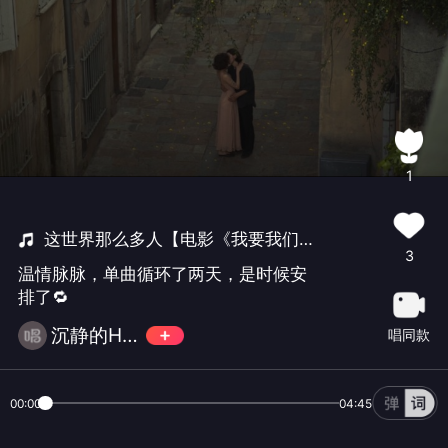
1
这世界那么多人【电影《我要我们在一起》主题曲】
3
温情脉脉，单曲循环了两天，是时候安
排了🔁
沉静的Helen
唱同款
00:00
04:45