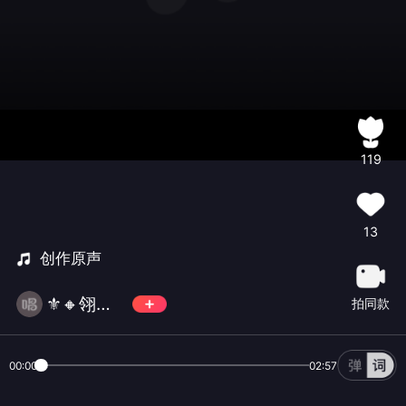
119
13
创作原声
⚜️🔸翎🔸⚜️
拍同款
00:00
02:57