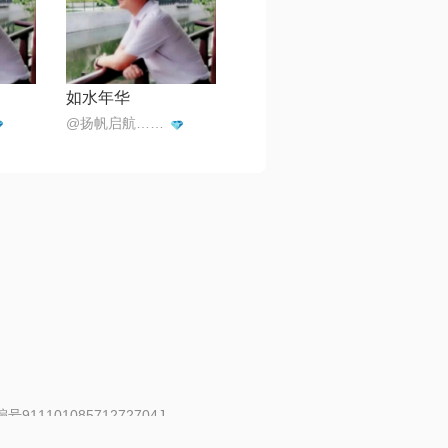
如水年华
@扬帆启航…海内存已
91110108571272704J
 | 举报邮箱：fankui@changba.com
| 向12318举报