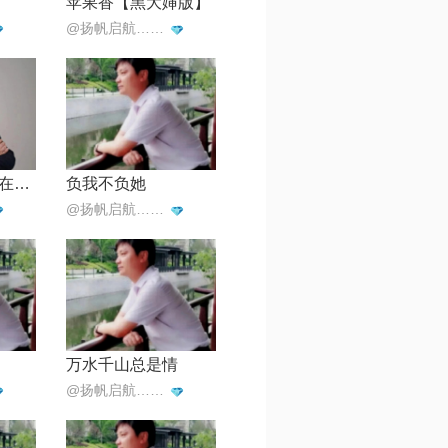
苹果香【黑大婶版】
@扬帆启航…海内存已
你来与不来我都在等你
负我不负她
@扬帆启航…海内存已
万水千山总是情
@扬帆启航…海内存已