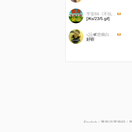
平安66《不玩币》
[Жs/23/5.gif]
꧁🕊悠幽白鸽🕊꧂
好听
English
|
重新设置密码
|
北京酷智科技有限公司 ©2024 changba.com |
京IC