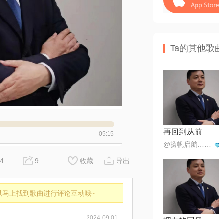
Ta的其他歌
再回到从前
05:15
@扬帆启航…海内存已
4
9
收藏
导出
以马上找到歌曲进行评论互动哦~
2024-09-01