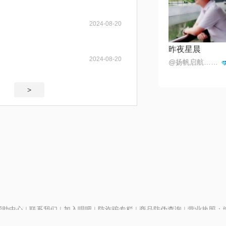
2024-08-20
昨夜星晨
2024-08-20
@扬帆启航…海内存已
>
帮助中心
|
联系我们
|
加入唱吧
|
防诈骗专栏
|
商品防伪查询
|
营业执照：编号
P证110298
|
京ICP备11013291号-1
| 举报电话(24小时)：022-25782593