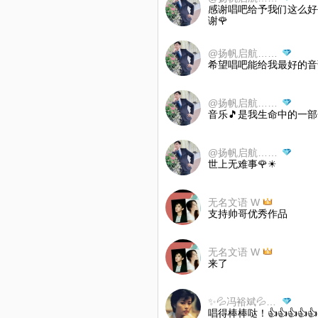
感谢唱吧给予我们这么好
谢🌹
@扬帆启航…海内存已
希望唱吧能给我最好的音调☀
@扬帆启航…海内存已
音乐🎵是我生命中的一部
@扬帆启航…海内存已
世上无难事🌹☀
无名文语 W
支持帅哥优秀作品
无名文语 W
来了
✨💦冯裕斌💦✨【绿拒币】
唱得棒棒哒！👍👍👍👍👍