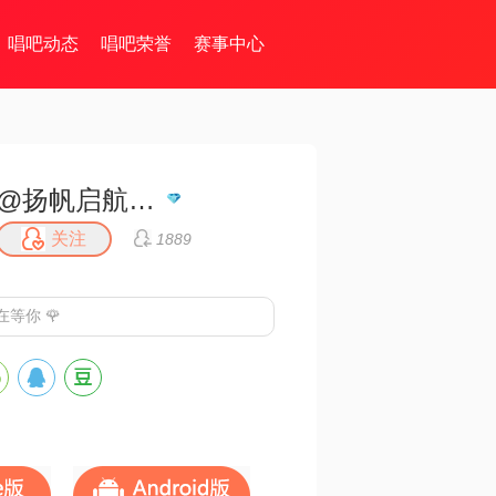
唱吧动态
唱吧荣誉
赛事中心
@扬帆启航…海内存已
关注
1889
等你 🌹