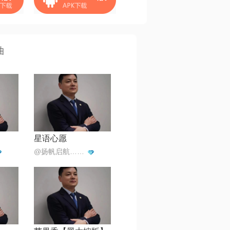
曲
星语心愿
@扬帆启航…海内存已