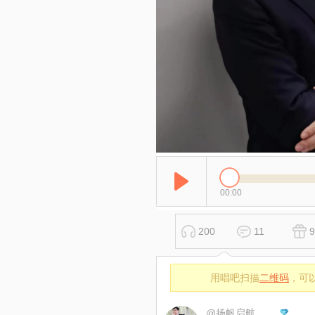
00:00
200
11
9
用唱吧扫描
二维码
，可
@扬帆启航…海内存已