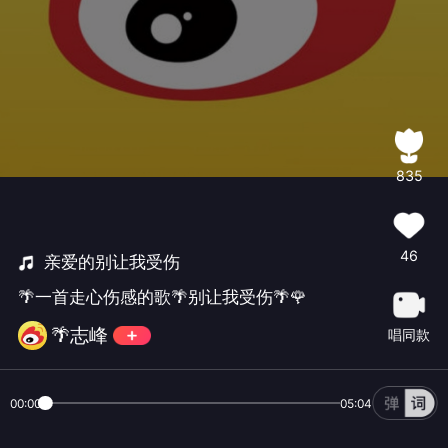
835
46
亲爱的别让我受伤
🌴一首走心伤感的歌🌴别让我受伤🌴🌹
🌴志峰
唱同款
00:00
05:04