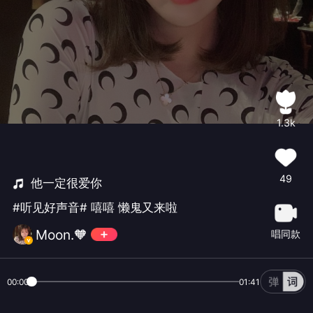
1.3k
49
他一定很爱你
#听见好声音# 嘻嘻 懒鬼又来啦
Moon.🧡
唱同款
00:00
01:41