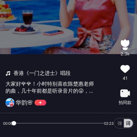
2.3k
香港《一门之进士》唱段
41
大家好🌹🌹！小时特别喜欢陈楚惠老师
的曲，几十年前都是听录音片的😜，老
了才来学唱😃😊，感谢【心如】美女辛
华韵🌸
拍同款
苦上传伴奏❤ ！配个视频，谢谢欣赏和
聆听🍵🍵🍵🍵💖💖💖💖😃😃
00:00
02:23