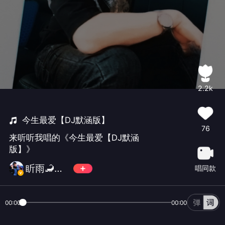
2.2k
今生最爱【DJ默涵版】
76
来听听我唱的《今生最爱【DJ默涵
版】》
盺雨🦂点蝶
唱同款
00:00
00:00