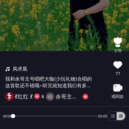
210
凤求凰
77
我和余哥主号唱吧大咖(少玩礼物)合唱的
这首歌还不错哦~听完就知道我们有多默
契！
💃红红 💃
余哥主号(忙不互动请谅解)
唱同款
&
00:00
05:05