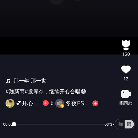
150
12
那一年 那一世
#魏新雨#发库存，继续开心合唱😂
💕开心果💕 🌹
冬夜ESSE🚬
唱同款
&
00:00
03:37