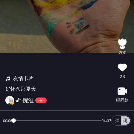
290
23
友情卡片
好怀念那夏天
🌠.倪洹
唱同款
00:00
04:37