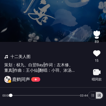
89
十二美人图
15
策划：棂九、白翌Bay‖作词：左木修、
董真‖作曲：王小仙‖翻唱：小羽、浓汤
宝、小雪人、白茶纪、桃李不言、除
鹿鹤同声
唱同款
西、绫子RINGO、锦瑟、南悦萝卜、钱
袋、慕灼、白翌Bay ‖修对：沐白、绫子
RINGO、慕灼‖混音：浓汤宝‖母带:水歌‖
00:00
03:44
题字：谣曦怀‖海报：褚怀予‖鹿鹤同声祝
大家新春快乐！