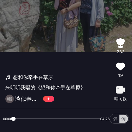
283
19
想和你牵手在草原
来听听我唱的《想和你牵手在草原》
淡似春风A(每周一首更新)
唱同款
00:00
04:26