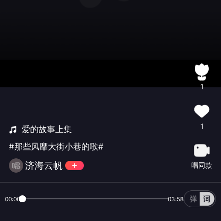
1
1
爱的故事上集
#那些风靡大街小巷的歌#
济海云帆
唱同款
00:00
03:58