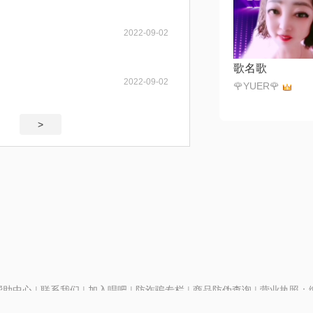
2022-09-02
歌名歌
2022-09-02
🌹YUER🌹
>
帮助中心
|
联系我们
|
加入唱吧
|
防诈骗专栏
|
商品防伪查询
|
营业执照：编号
P证110298
|
京ICP备11013291号-1
| 举报电话(24小时)：022-25782593