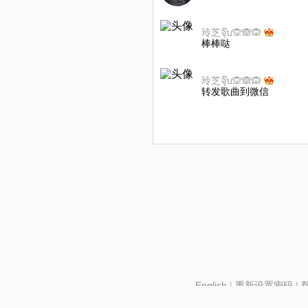
玲芝จุ๊บ🙊🙈🙉
棒棒哒
玲芝จุ๊บ🙊🙈🙉
转发歌曲到微信
English
|
重新设置密码
|
北京酷智科技有限公司 ©2024 changba.com |
京IC