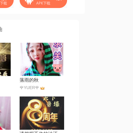
曲
落雨的秋
🌹YUER🌹