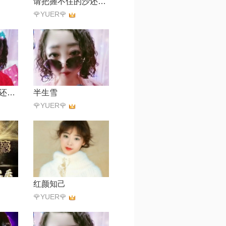
请把握不住的沙还给撒哈拉
🌹YUER🌹
请把握不住的沙还给撒哈拉
半生雪
🌹YUER🌹
红颜知己
🌹YUER🌹