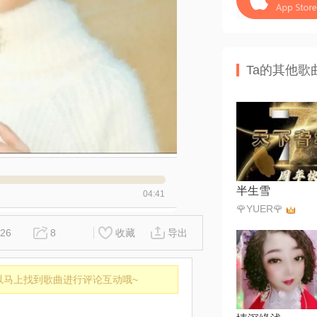
Ta的其他歌
半生雪
04:41
🌹YUER🌹
26
8
收藏
导出
以马上找到歌曲进行评论互动哦~