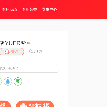
唱吧动态
唱吧荣誉
赛事中心
🌹YUER🌹
关注
1.3万
都找不到调了