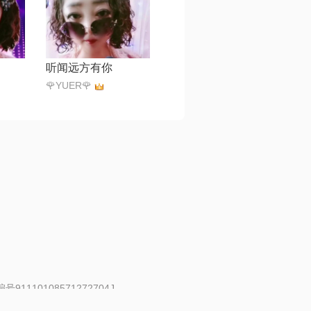
听闻远方有你
🌹YUER🌹
91110108571272704J
 | 举报邮箱：fankui@changba.com
| 向12318举报