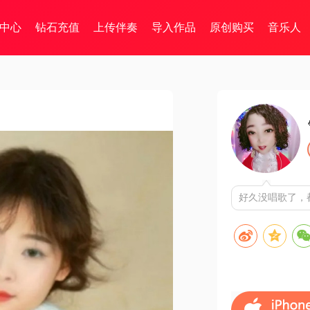
中心
钻石充值
上传伴奏
导入作品
原创购买
音乐人
好久没唱歌了，