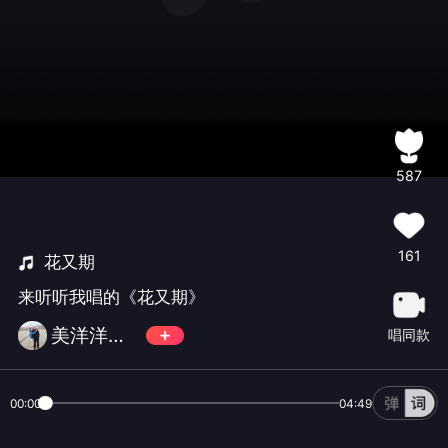
587
161
花又期
来听听我唱的《花又期》
美洋洋（拒币，忙！慢回）
唱同款
00:00
04:49