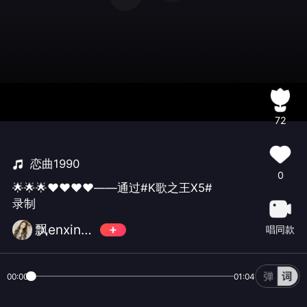
72
恋曲1990
0
🌟🌟🌟❤❤❤❤——通过#K歌之王X5#
录制
飘enxin🍒 🍒
唱同款
00:00
01:04