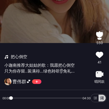
550
把心倒空
41
小迦南推荐大姑姑的歌：我愿把心倒空
只为你存留..装满祢…绿色聆听👂免礼！
免礼！
曹伟群💕
唱同款
00:00
04:30