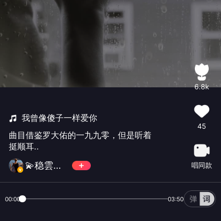
6.8k
我曾像傻子一样爱你
45
曲目借鉴罗大佑的一九九零，但是听着
挺顺耳..
💫稳雲心💫✨
唱同款
00:00
03:50