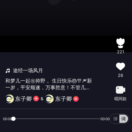
221
途经一场风月
26
和梦儿一起㊗️帅野， 生日快乐🎂🎊🎆新
一岁，平安顺遂，万事胜意！不管几
岁，快乐万岁！
东子卿
东子卿
唱同款
&
00:00
00:00