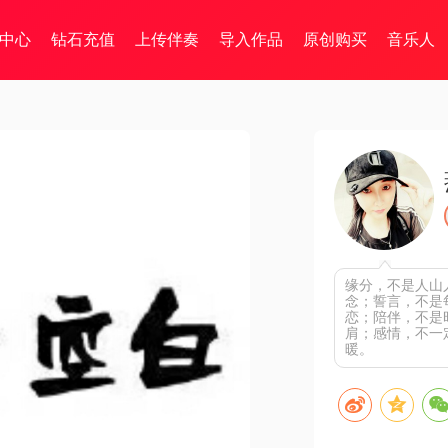
中心
钻石充值
上传伴奏
导入作品
原创购买
音乐人
缘分，不是人山
念；誓言，不是
恋；陪伴，不是
肩；感情，不一
暖。