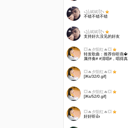
꧁斌斌꧂
不错不错不错
꧁斌斌꧂
支持好久没见的好友
💥🔥夕阳红🔥💥
转发歌曲：推荐你听燕🔱
属伴奏# #清唱#，唱得
💥🔥夕阳红🔥💥
[Жs/32/0.gif]
💥🔥夕阳红🔥💥
[Жs/52/0.gif]
💥🔥夕阳红🔥💥
好好听👍