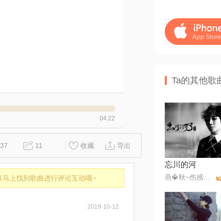
Ta的其他歌
04:22
37
11
收藏
导出
忘川的河
燕🔱秋~伤感女王
以马上找到歌曲进行评论互动哦~
2019-10-12