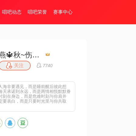
唱吧动态
唱吧荣誉
赛事中心
燕🔱秋~伤感女王
关注
7740
人海非要遇见，而是睡前醒后彼此想
每天承诺到永远，而是两情相悦默默眷
时刻在身边，而是危难时刻与你肩并
定要表白，而是只要时光里与你共取