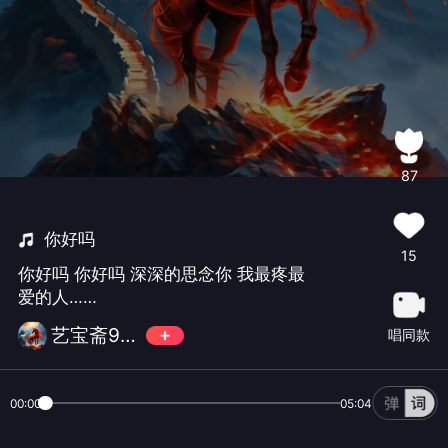
87
你好吗
15
你好吗 你好吗 深深的思念你 我最疼最
爱的人……
艺宝斋946480
唱同款
00:00
05:04