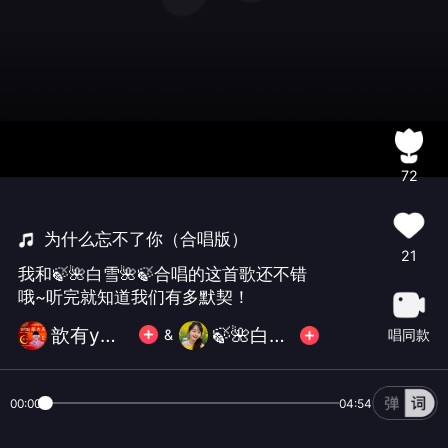
72
为什么忘不了你（合唱版）
21
我和🍃🌺白雪🌺🍃合唱的这首歌还不错
哦~听完就知道我们有多默契！
歆有y无忧无虑
🍃🌺白雪🌺🍃
唱同款
&
00:00
04:54