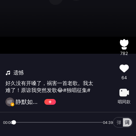
782
遗憾
64
好久没有开嗓了，祸害一首老歌。我太
难了！原谅我突然发歌😂#独唱征集#
静默如初🐠🐠
唱同款
00:00
04:39