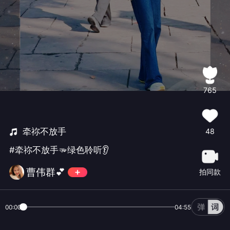
765
牵祢不放手
48
#牵祢不放手🫳绿色聆听👂
曹伟群💕
拍同款
00:00
04:55