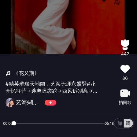
442
《花又期》
86
#精英璀璨天地阔．艺海无涯永攀登#花
开忆往昔→迷离叹蹉跎→西风诉别离→
执著盼归人。
艺海蝴蝶🦋
拍同款
00:00
05:18