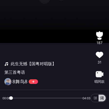
187
31
此生无憾【国粤对唱版】
第三首粤语
8舞鸟8
唱同款
00:00
04:03