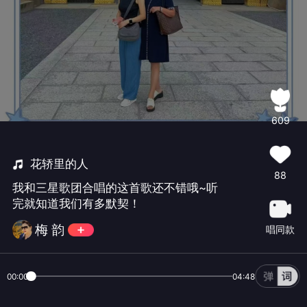
609
花轿里的人
88
我和三星歌团合唱的这首歌还不错哦~听
完就知道我们有多默契！
梅 韵
唱同款
00:00
04:48