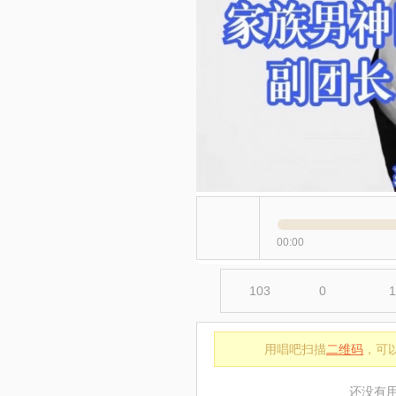
00:00
103
0
1
用唱吧扫描
二维码
，可
还没有