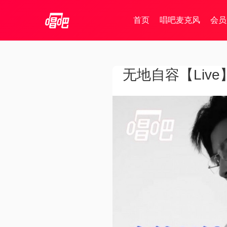
首页
唱吧麦克风
会员
无地自容【Live