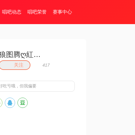
唱吧动态
唱吧荣誉
赛事中心
狼图腾ღ紅朲館®男神团副团长
关注
417
好吃亏哦，但我偏要