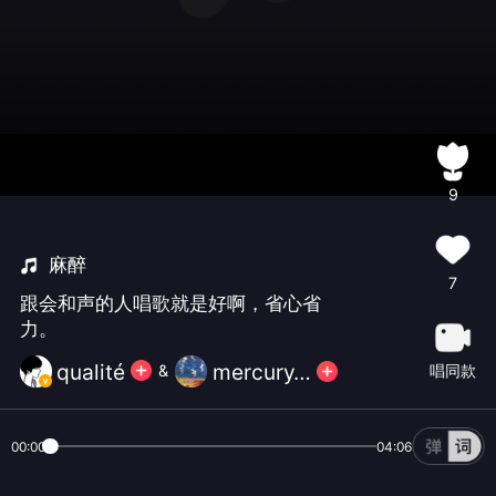
9
麻醉
7
跟会和声的人唱歌就是好啊，省心省
力。
qualité
mercury_gone
唱同款
&
00:00
04:06