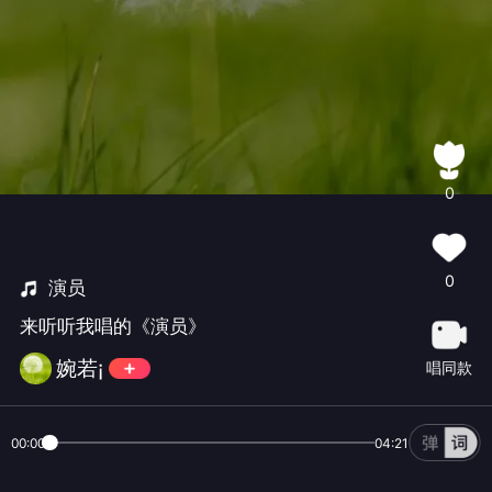
0
0
演员
来听听我唱的《演员》
婉若¡
唱同款
00:00
04:21