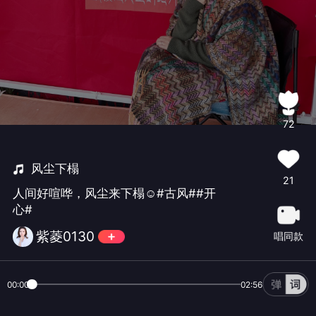
72
风尘下榻
21
人间好喧哗，风尘来下榻☺️#古风##开
心#
紫菱0130
唱同款
00:00
02:56