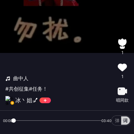
1
1
曲中人
#共创征集#任务！
冰丶姐💅
唱同款
00:00
03:40