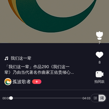
7
我们这一辈
8
「我们这一辈」作品290《我们这一
辈》乃由当代著名作曲家王佑贵倾心创
作并亲自演唱的一首深情之作。金龙吟
孤波歌者
拍同款
唱之演绎，则在此基础上更添一抹声乐
艺术之华彩。他以《我们这一辈》固有
的时代底蕴与情感厚度为根，巧妙融入
00:00
04:03
男高音那明亮通透、宽广悠扬的音色特
质，并辅以精湛的声乐技巧，为这首经