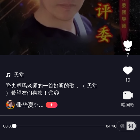
7
天堂
10
降央卓玛老师的一首好听的歌，（ 天堂
）希望友们喜欢！😊😊
🔴华夏✨玛丽💎⁵⁶⁵¹⁰¹
唱同款
00:00
04:46