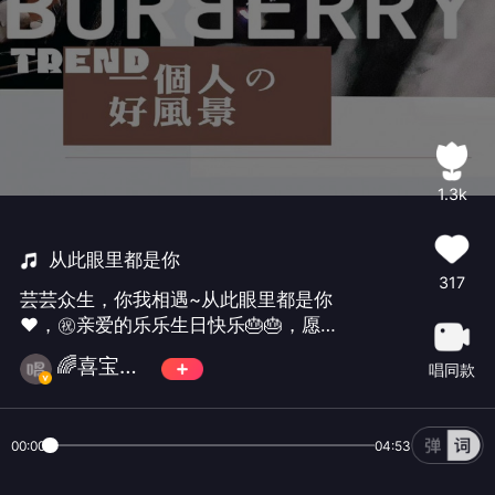
1.3k
从此眼里都是你
317
芸芸众生，你我相遇~从此眼里都是你
❤️，㊗️亲爱的乐乐生日快乐🎂🎂，愿你
的每一天都是幸福的时光 💞ʜᵅᵖᵖᵞʙⁱʳᵗᑋᵈᵃᵞ
🌈喜宝玲ℬ ℒ 🕊️
唱同款
00:00
04:53