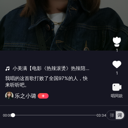
1
小美满【电影《热辣滚烫》热辣陪伴曲】
1
我唱的这首歌打败了全国97%的人，快
来听听吧。
乐之小璐
唱同款
00:00
03:34