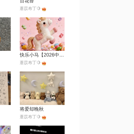
百花香
薏苡布丁🍋
快乐小马【2026中央广播电视总台春节联欢晚会】
薏苡布丁🍋
将爱却晚秋
薏苡布丁🍋