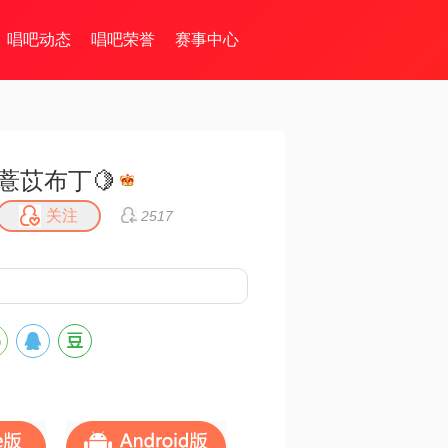
唱吧动态
唱吧荣誉
赛事中心
薏苡布丁🍋
关注
2517