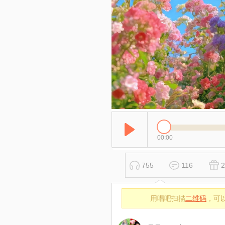
00:00
755
116
2
用唱吧扫描
二维码
，可