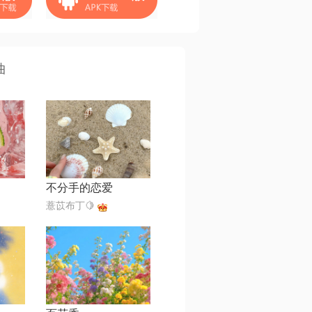
曲
不分手的恋爱
薏苡布丁🍋