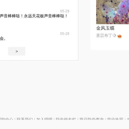
05-29
声音棒棒哒！永远天花板声音棒棒哒！
金风玉蝶
05-29
薏苡布丁🍋
会。
>
帮助中心
|
联系我们
|
加入唱吧
|
防诈骗专栏
|
商品防伪查询
|
营业执照：编号
P证110298
|
京ICP备11013291号-1
| 举报电话(24小时)：022-25782593