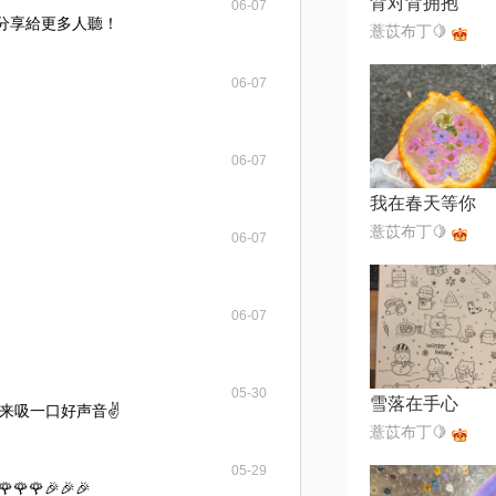
背对背拥抱
06-07
得分享給更多人聽！
薏苡布丁🍋
06-07
06-07
我在春天等你
薏苡布丁🍋
06-07
06-07
05-30
雪落在手心
来吸一口好声音✌️
薏苡布丁🍋
05-29
🌹🌹🌹🎉🎉🎉