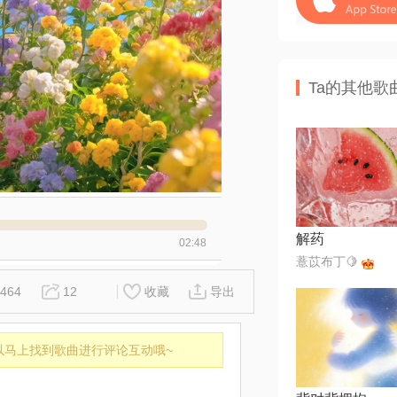
Ta的其他歌
解药
02:48
薏苡布丁🍋
464
12
收藏
导出
以马上找到歌曲进行评论互动哦~