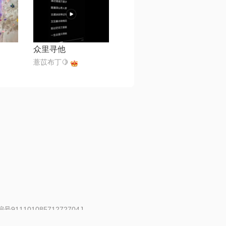
众里寻他
薏苡布丁🍋
91110108571272704J
 | 举报邮箱：fankui@changba.com
| 向12318举报