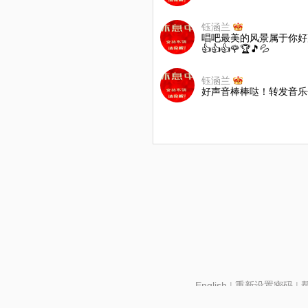
钰涵兰
唱吧最美的风景属于你好
👍👍👍🌹🏆🎵💦
钰涵兰
好声音棒棒哒！转发音乐
English
|
重新设置密码
|
北京酷智科技有限公司 ©2024 changba.com |
京IC