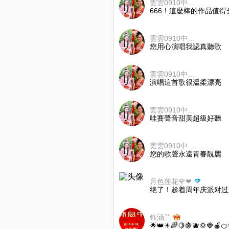
雲雲0910中國台灣
666！這麼棒的作品值
雲雲0910中國台灣
您用心演唱我認真聽歌
雲雲0910中國台灣
演唱這首歌很溫柔漂亮
雲雲0910中國台灣
哇賽聲音甜美超級好聽
雲雲0910中國台灣
您的歌聲永遠青春靚麗
月色莲花🌹❤
绝了！趁着周年庆派对过
钰涵兰
🌟👑☀🌈🍋🍇🫐💢🍓🍎🍊