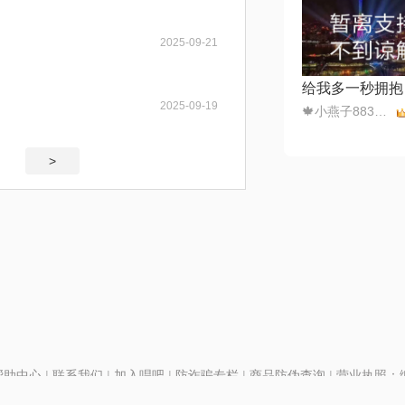
2025-09-21
给我多一秒拥抱
2025-09-19
🍁小燕子883369🍁拒币
>
帮助中心
|
联系我们
|
加入唱吧
|
防诈骗专栏
|
商品防伪查询
|
营业执照：编号
P证110298
|
京ICP备11013291号-1
| 举报电话(24小时)：022-25782593