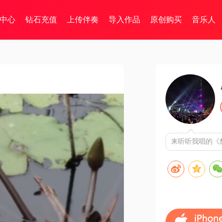
中心
钻石充值
上传伴奏
导入作品
原创购买
音乐人
来听听我唱的《