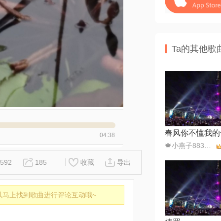
Ta的其他歌
春风你不懂我的
04:38
🍁小燕子883369🍁拒币
592
185
收藏
导出
以马上找到歌曲进行评论互动哦~