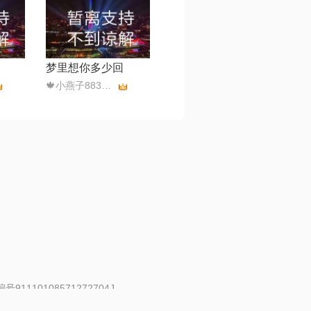
梦里想你多少回
🍁小燕子883369🍁拒币
91110108571272704J
 | 举报邮箱：fankui@changba.com
| 向12318举报