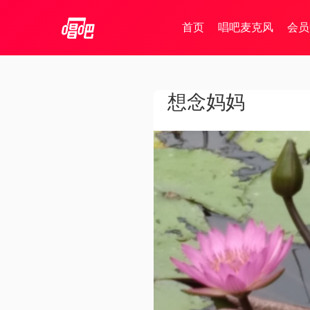
首页
唱吧麦克风
会员
想念妈妈