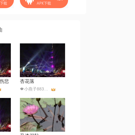
曲
伤悲
杏花落
🍁小燕子883369🍁拒币