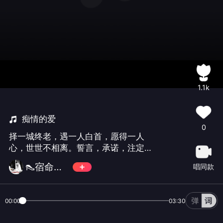
1.1k
痴情的爱
0
择一城终老，遇一人白首，愿得一人
心，世世不相离。誓言，承诺，注定是
三生石上不老的传奇，这一生，挽个相
👠宿命🎀菲菲👠
唱同款
思结，结结不愿解，结结为君系，系上
我的夙愿，系上我的灵魂，海角天涯不
忘又不弃。
00:00
03:30