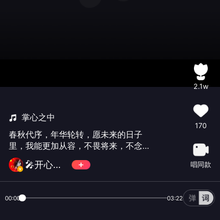
2.1w
掌心之中
170
春秋代序，年华轮转，愿未来的日子
里，我能更加从容，不畏将来，不念过
往！#生日快乐#
🎤开心💘乐园🎸
唱同款
00:00
03:22