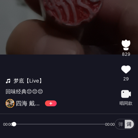
829
29
梦底【Live】
回味经典😔😔😔
四海 戴新平
唱同款
00:00
00:00